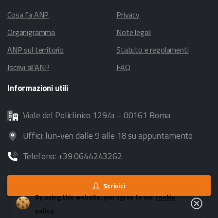
Cosa fa ANP
Privacy
Organigramma
Note legali
ANP sul territorio
Statuto e regolamenti
Iscrivi all’ANP
FAQ
Informazioni
utili
Viale del Policlinico 129/a – 00161 Roma
Uffici: lun-ven dalle 9 alle 18 su appuntamento
Telefono: +39 0644243262
Scrivici
By using this website, you agree to our
cookie
Close
policy.