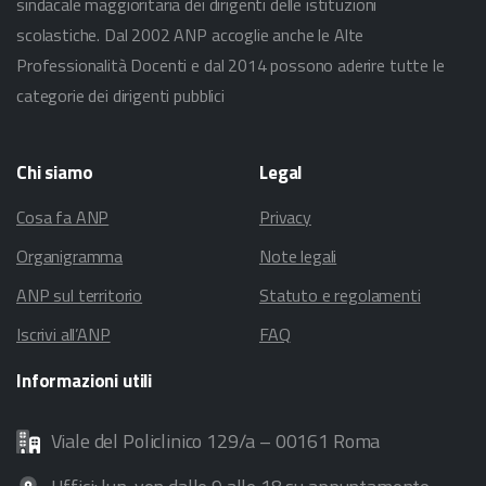
sindacale maggioritaria dei dirigenti delle istituzioni
scolastiche. Dal 2002 ANP accoglie anche le Alte
Professionalità Docenti e dal 2014 possono aderire tutte le
categorie dei dirigenti pubblici
Chi
siamo
Legal
Cosa fa ANP
Privacy
Organigramma
Note legali
ANP sul territorio
Statuto e regolamenti
Iscrivi all’ANP
FAQ
Informazioni
utili
Viale del Policlinico 129/a – 00161 Roma