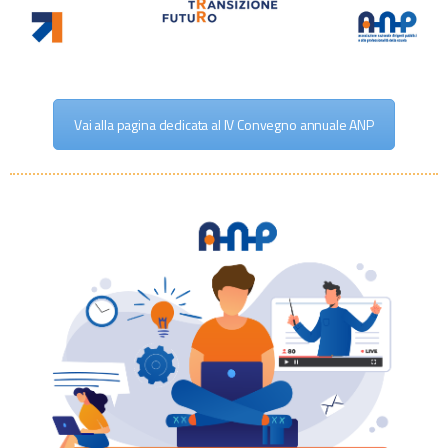
Vai alla pagina dedicata al IV Convegno annuale ANP