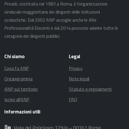
Presidi, costituita nel 1987 a Roma, è l’organizzazione
sindacale maggioritaria dei dirigenti delle istituzioni
scolastiche. Dal 2002 ANP accoglie anche le Alte
Professionalità Docenti e dal 2014 possono aderire tutte le
categorie dei dirigenti pubblici
Chi
siamo
Legal
Cosa fa ANP
Privacy
Organigramma
Note legali
ANP sul territorio
Statuto e regolamenti
Iscrivi all’ANP
FAQ
Informazioni
utili
Viale del Policlinico 129/a – 00161 Roma