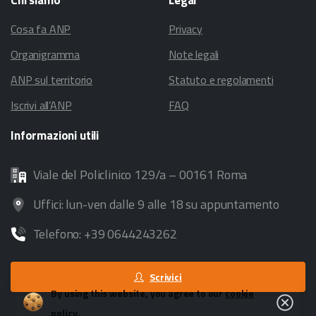
Cosa fa ANP
Privacy
Organigramma
Note legali
ANP sul territorio
Statuto e regolamenti
Iscrivi all’ANP
FAQ
Informazioni
utili
Viale del Policlinico 129/a – 00161 Roma
Uffici: lun-ven dalle 9 alle 18 su appuntamento
Telefono: +39 0644243262
Scrivici
By using this website, you agree to our
cookie
Close
policy.