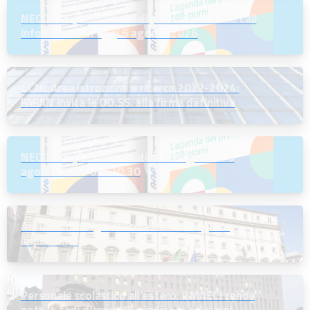
NEODS26 | Le credenziali per accedere alla call
informativa di oggi 6 agosto 2026
CCNL Area istruzione e ricerca 2022-2024:
l’ARAN invita le OO.SS. alla firma definitiva
NEODS26 | Call informativa ANP giovedì 6
agosto 2026 ore 20.30
Assunzioni dirigenti scolastici: un segnale
importante
Personale scolastico all’estero: il MAECI rende
note le sedi disponibili e indice le selezioni