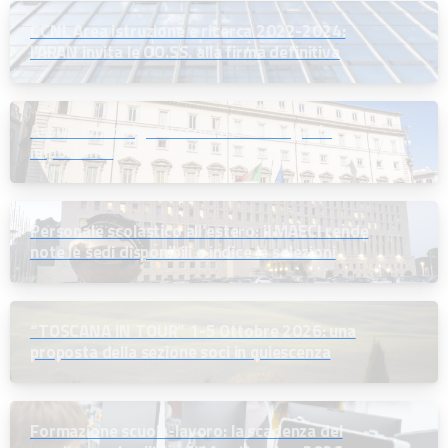
CCNL Area istruzione e ricerca 2022-2024:
l’ARAN invita le OO.SS. alla firma definitiva
Assunzioni dirigenti scolastici: un segnale
importante
Personale scolastico all’estero: il MAECI rende
note le sedi disponibili e indice le selezioni
“TOSCANA IN TOUR” 1-5 Ottobre 2026: una
proposta della sezione soci in quiescenza
Formazione scuola-lavoro: la scadenza del