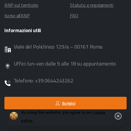
ANP sul territorio
Statuto e regolamenti
Iscrivi all’ANP
FAQ
Informazioni
utili
Viale del Policlinico 129/a – 00161 Roma
Uffici: lun-ven dalle 9 alle 18 su appuntamento
Telefono: +39 0644243262
Scrivici
By using this website, you agree to our
cookie
Close
policy.