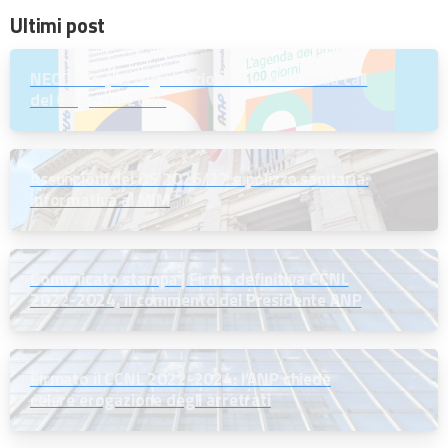
Ultimi post
NEODS26 | La registrazione e le slide della call
del 6 agosto 2026
Assunzioni dei DS 2026/27 e polizza sanitaria:
informativa al MIM
Comunicato stampa | Firma definitiva CCNL
2022-2024, il commento del Presidente ANP
Firmato il CCNL 2022-2024: l’ANP chiede
celere erogazione degli arretrati