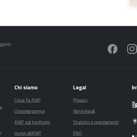
igenti
Chi
siamo
Legal
In
Cosa fa ANP
Privacy
te
Organigramma
Note legali
ANP sul territorio
Statuto e regolamenti
i
Iscrivi all’ANP
FAQ