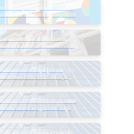
NEODS26 | La registrazione e le
slide della call del 6 agosto 2026
Assunzioni dei DS 2026/27 e
polizza sanitaria: informativa al
MIM
Comunicato stampa | Firma
definitiva CCNL 2022-2024, il
commento del Presidente ANP
Firmato il CCNL 2022-2024: l’ANP
chiede celere erogazione degli
arretrati
CCNL Area istruzione e ricerca