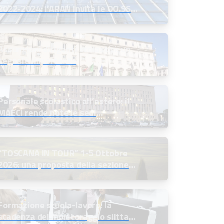
2022-2024: l’ARAN invita le OO.SS.
alla firma definitiva
Assunzioni dirigenti scolastici: un
segnale importante
Personale scolastico all’estero: il
MAECI rende note le sedi
disponibili e indice le selezioni
“TOSCANA IN TOUR” 1-5 Ottobre
2026: una proposta della sezione
soci in quiescenza
Formazione scuola-lavoro: la
scadenza del monitoraggio slitta