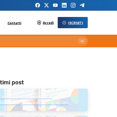
Accedi
ISCRIVITI
Contatti
⌘K
timi post
Concorso riservato D.M. n.
197/2023: pubblicati il D.M. n. 165
del 7 agosto 2026 e l’Avviso per la
scelta della regione