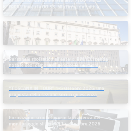
CCNL Area istruzione e ricerca 2022-2024:
l’ARAN invita le OO.SS. alla firma definitiva
Assunzioni dirigenti scolastici: un segnale
importante
Personale scolastico all’estero: il MAECI rende
note le sedi disponibili e indice le selezioni
“TOSCANA IN TOUR” 1-5 Ottobre 2026: una
proposta della sezione soci in quiescenza
Formazione scuola-lavoro: la scadenza del
monitoraggio slitta all’11 settembre 2026