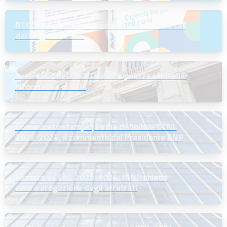
NEODS26 | La registrazione e le slide della call
del 6 agosto 2026
Assunzioni dei DS 2026/27 e polizza sanitaria:
informativa al MIM
Comunicato stampa | Firma definitiva CCNL
2022-2024, il commento del Presidente ANP
Firmato il CCNL 2022-2024: l’ANP chiede
celere erogazione degli arretrati