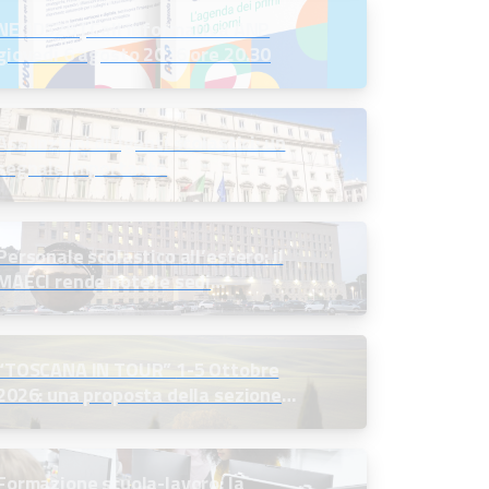
NEODS26 | Call informativa ANP
giovedì 6 agosto 2026 ore 20.30
Assunzioni dirigenti scolastici: un
segnale importante
Personale scolastico all’estero: il
MAECI rende note le sedi
disponibili e indice le selezioni
“TOSCANA IN TOUR” 1-5 Ottobre
2026: una proposta della sezione
soci in quiescenza
Formazione scuola-lavoro: la