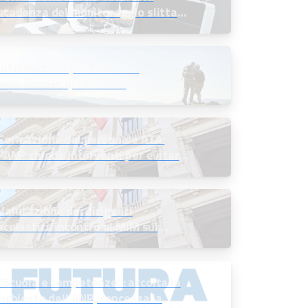
scadenza del monitoraggio slitta
all’11 settembre 2026
Informazioni per i soci che
andranno in quiescenza
Formazione del personale ATA:
l’ANP chiede interventi per evitare
sprechi e valorizzare gli
investimenti
Valutazione dei dirigenti
scolastici: incontro al MIM sul
monitoraggio dei risultati
dell’anno 2024/25 e sugli obiettivi
per il 2026/27
“Scuola e competenze”: accolta la
richiesta dell’ANP, concessa la