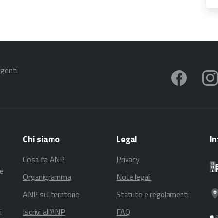
igenti
Chi
siamo
Legal
In
Cosa fa ANP
Privacy
te
Organigramma
Note legali
ANP sul territorio
Statuto e regolamenti
i
Iscrivi all’ANP
FAQ