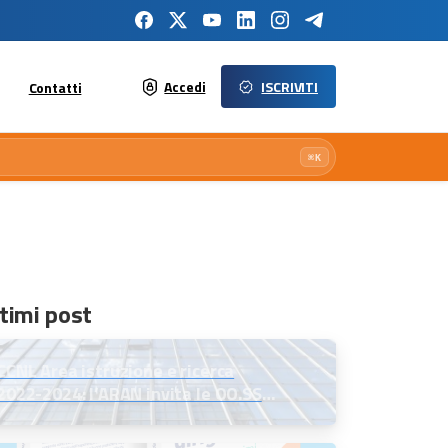
Accedi
ISCRIVITI
Contatti
⌘K
timi post
CCNL Area istruzione e ricerca
2022-2024: l’ARAN invita le OO.SS.
alla firma definitiva