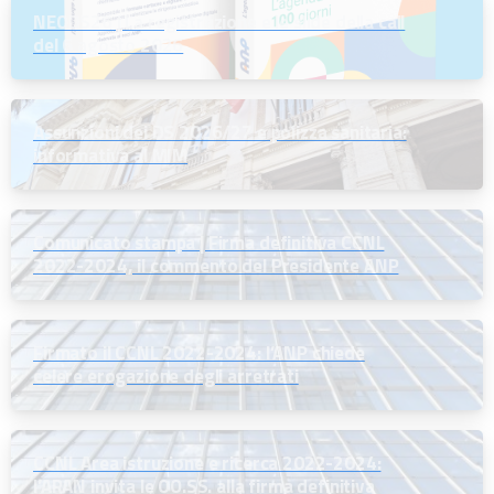
NEODS26 | La registrazione e le slide della call
del 6 agosto 2026
Assunzioni dei DS 2026/27 e polizza sanitaria:
informativa al MIM
Comunicato stampa | Firma definitiva CCNL
2022-2024, il commento del Presidente ANP
Firmato il CCNL 2022-2024: l’ANP chiede
celere erogazione degli arretrati
CCNL Area istruzione e ricerca 2022-2024:
l’ARAN invita le OO.SS. alla firma definitiva