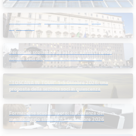
Assunzioni dirigenti scolastici: un segnale
importante
Personale scolastico all’estero: il MAECI rende
note le sedi disponibili e indice le selezioni
“TOSCANA IN TOUR” 1-5 Ottobre 2026: una
proposta della sezione soci in quiescenza
Formazione scuola-lavoro: la scadenza del
monitoraggio slitta all’11 settembre 2026