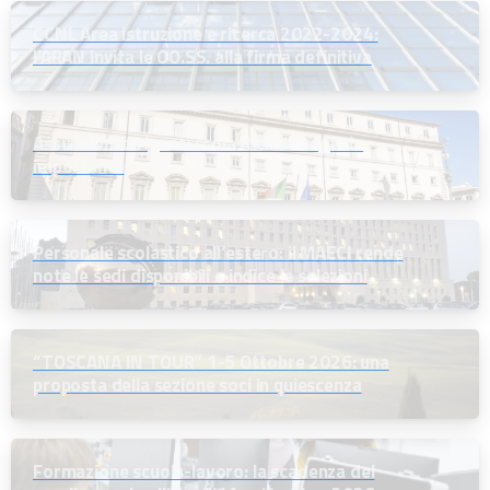
CCNL Area istruzione e ricerca 2022-2024:
l’ARAN invita le OO.SS. alla firma definitiva
Assunzioni dirigenti scolastici: un segnale
importante
Personale scolastico all’estero: il MAECI rende
note le sedi disponibili e indice le selezioni
“TOSCANA IN TOUR” 1-5 Ottobre 2026: una
proposta della sezione soci in quiescenza
Formazione scuola-lavoro: la scadenza del