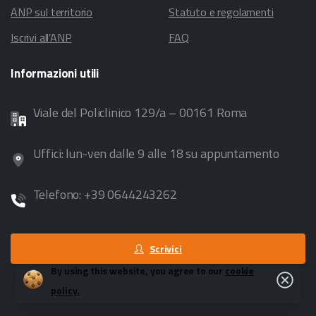
ANP sul territorio
Statuto e regolamenti
Iscrivi all’ANP
FAQ
Informazioni
utili
Viale del Policlinico 129/a – 00161 Roma
Uffici: lun-ven dalle 9 alle 18 su appuntamento
Telefono: +39 0644243262
Scrivici
By using this website, you agree to our
cookie
Close
policy.