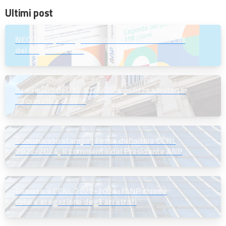
Ultimi post
NEODS26 | La registrazione e le slide della call
del 6 agosto 2026
Assunzioni dei DS 2026/27 e polizza sanitaria:
informativa al MIM
Comunicato stampa | Firma definitiva CCNL
2022-2024, il commento del Presidente ANP
Firmato il CCNL 2022-2024: l’ANP chiede
celere erogazione degli arretrati