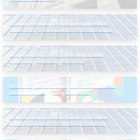
Comunicato stampa | Firma definitiva CCNL
2022-2024, il commento del Presidente ANP
Firmato il CCNL 2022-2024: l’ANP chiede
celere erogazione degli arretrati
NEODS26 | Le credenziali per accedere alla call
informativa di oggi 6 agosto 2026
CCNL Area istruzione e ricerca 2022-2024:
l’ARAN invita le OO.SS. alla firma definitiva