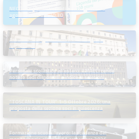
NEODS26 | Call informativa ANP giovedì 6
agosto 2026 ore 20.30
Assunzioni dirigenti scolastici: un segnale
importante
Personale scolastico all’estero: il MAECI rende
note le sedi disponibili e indice le selezioni
“TOSCANA IN TOUR” 1-5 Ottobre 2026: una
proposta della sezione soci in quiescenza
Formazione scuola-lavoro: la scadenza del