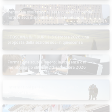
Personale scolastico all’estero: il MAECI rende
note le sedi disponibili e indice le selezioni
“TOSCANA IN TOUR” 1-5 Ottobre 2026: una
proposta della sezione soci in quiescenza
Formazione scuola-lavoro: la scadenza del
monitoraggio slitta all’11 settembre 2026
Informazioni per i soci che andranno in
quiescenza
Formazione del personale ATA: l’ANP chiede