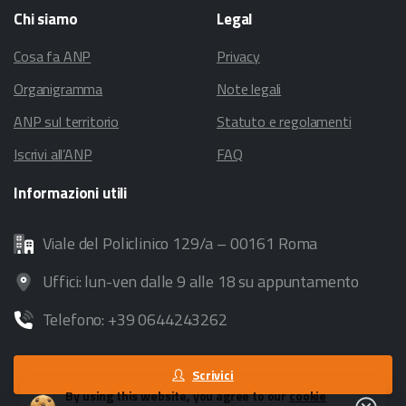
Chi
siamo
Legal
Cosa fa ANP
Privacy
Organigramma
Note legali
ANP sul territorio
Statuto e regolamenti
Iscrivi all’ANP
FAQ
Informazioni
utili
Viale del Policlinico 129/a – 00161 Roma
Uffici: lun-ven dalle 9 alle 18 su appuntamento
Telefono: +39 0644243262
Scrivici
By using this website, you agree to our
cookie