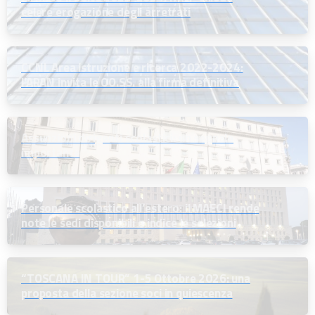
celere erogazione degli arretrati
CCNL Area istruzione e ricerca 2022-2024:
l’ARAN invita le OO.SS. alla firma definitiva
Assunzioni dirigenti scolastici: un segnale
importante
Personale scolastico all’estero: il MAECI rende
note le sedi disponibili e indice le selezioni
“TOSCANA IN TOUR” 1-5 Ottobre 2026: una
proposta della sezione soci in quiescenza