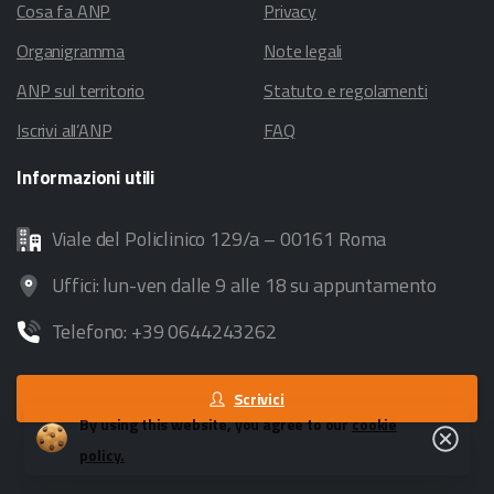
Cosa fa ANP
Privacy
Organigramma
Note legali
ANP sul territorio
Statuto e regolamenti
Iscrivi all’ANP
FAQ
Informazioni
utili
Viale del Policlinico 129/a – 00161 Roma
Uffici: lun-ven dalle 9 alle 18 su appuntamento
Telefono: +39 0644243262
Scrivici
By using this website, you agree to our
cookie
Close
policy.