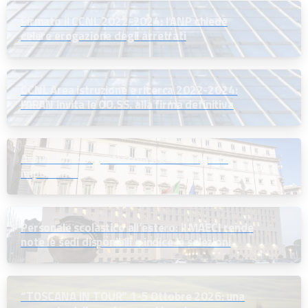
Firmato il CCNL 2022-2024: l’ANP chiede
celere erogazione degli arretrati
CCNL Area istruzione e ricerca 2022-2024:
l’ARAN invita le OO.SS. alla firma definitiva
Assunzioni dirigenti scolastici: un segnale
importante
Personale scolastico all’estero: il MAECI rende
note le sedi disponibili e indice le selezioni
“TOSCANA IN TOUR” 1-5 Ottobre 2026: una