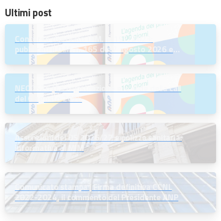
Ultimi post
Concorso riservato D.M. n. 197/2023:
pubblicati il D.M. n. 165 del 7 agosto 2026 e
l’Avviso per la scelta della regione
NEODS26 | La registrazione e le slide della call
del 6 agosto 2026
Assunzioni dei DS 2026/27 e polizza sanitaria:
informativa al MIM
Comunicato stampa | Firma definitiva CCNL
2022-2024, il commento del Presidente ANP