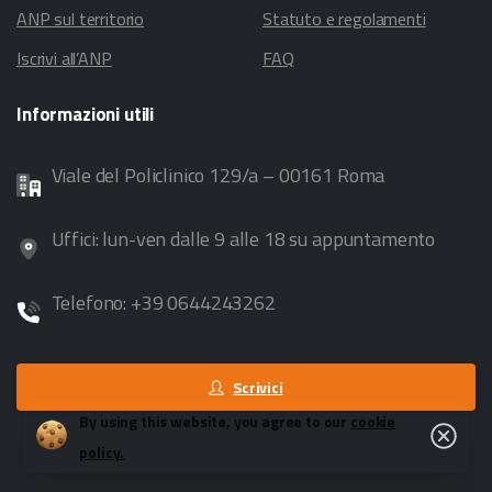
ANP sul territorio
Statuto e regolamenti
Iscrivi all’ANP
FAQ
Informazioni
utili
Viale del Policlinico 129/a – 00161 Roma
Uffici: lun-ven dalle 9 alle 18 su appuntamento
Telefono: +39 0644243262
Scrivici
By using this website, you agree to our
cookie
Close
policy.