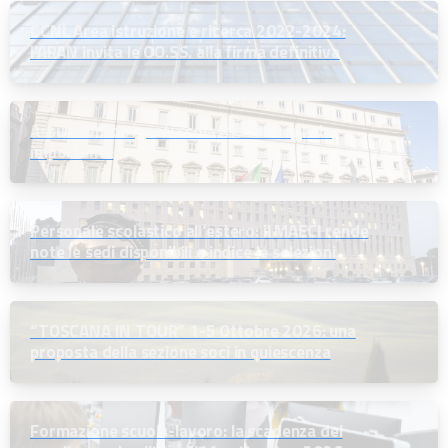
CCNL Area istruzione e ricerca 2022-2024:
l’ARAN invita le OO.SS. alla firma definitiva
Assunzioni dirigenti scolastici: un segnale
importante
Personale scolastico all’estero: il MAECI rende
note le sedi disponibili e indice le selezioni
“TOSCANA IN TOUR” 1-5 Ottobre 2026: una
proposta della sezione soci in quiescenza
Formazione scuola-lavoro: la scadenza del