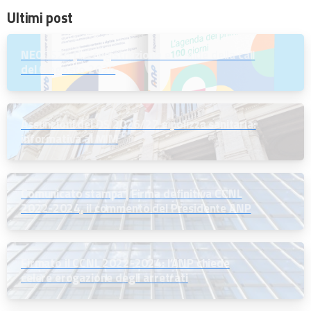
Ultimi post
NEODS26 | La registrazione e le slide della call
del 6 agosto 2026
Assunzioni dei DS 2026/27 e polizza sanitaria:
informativa al MIM
Comunicato stampa | Firma definitiva CCNL
2022-2024, il commento del Presidente ANP
Firmato il CCNL 2022-2024: l’ANP chiede
celere erogazione degli arretrati