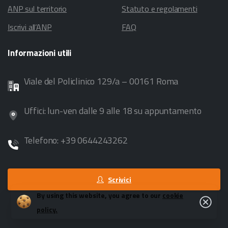
ANP sul territorio
Statuto e regolamenti
Iscrivi all’ANP
FAQ
Informazioni
utili
Viale del Policlinico 129/a – 00161 Roma
Uffici: lun-ven dalle 9 alle 18 su appuntamento
Telefono: +39 0644243262
Scrivici
By using this website, you agree to our
cookie
Close
policy.