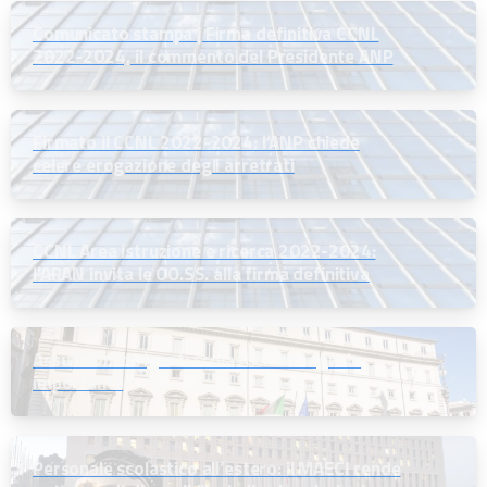
Comunicato stampa | Firma definitiva CCNL
2022-2024, il commento del Presidente ANP
Firmato il CCNL 2022-2024: l’ANP chiede
celere erogazione degli arretrati
CCNL Area istruzione e ricerca 2022-2024:
l’ARAN invita le OO.SS. alla firma definitiva
Assunzioni dirigenti scolastici: un segnale
importante
Personale scolastico all’estero: il MAECI rende