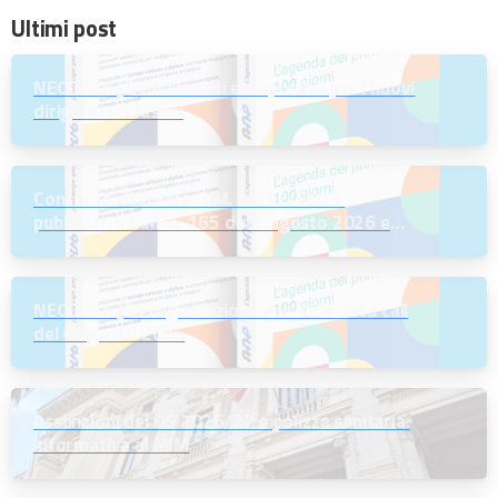
Ultimi post
NEODS26 | Sedi vacanti e disponibili per i nuovi
dirigenti scolastici
Concorso riservato D.M. n. 197/2023:
pubblicati il D.M. n. 165 del 7 agosto 2026 e
l’Avviso per la scelta della regione
NEODS26 | La registrazione e le slide della call
del 6 agosto 2026
Assunzioni dei DS 2026/27 e polizza sanitaria:
informativa al MIM