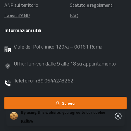
ANP sul territorio
Statuto e regolamenti
Iscrivi all’ANP
FAQ
Informazioni
utili
Viale del Policlinico 129/a – 00161 Roma
Uffici: lun-ven dalle 9 alle 18 su appuntamento
Telefono: +39 0644243262
Scrivici
By using this website, you agree to our
cookie
Close
policy.