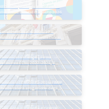
NEODS26 | La registrazione e le
slide della call del 6 agosto 2026
Assunzioni dei DS 2026/27 e
polizza sanitaria: informativa al
MIM
Comunicato stampa | Firma
definitiva CCNL 2022-2024, il
commento del Presidente ANP
Firmato il CCNL 2022-2024: l’ANP
chiede celere erogazione degli
arretrati
CCNL Area istruzione e ricerca