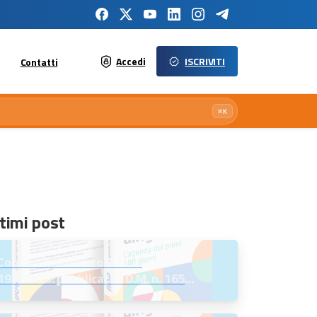
Accedi
ISCRIVITI
Contatti
⌘K
timi post
Concorso riservato D.M. n.
197/2023: pubblicati il D.M. n. 165
del 7 agosto 2026 e l’Avviso per la
scelta della regione