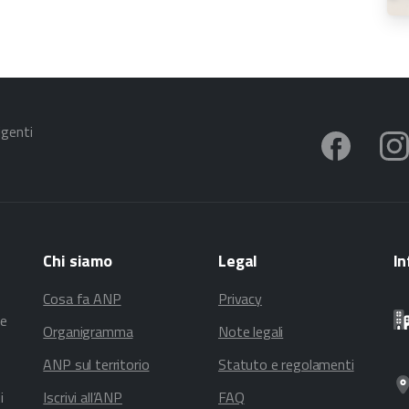
igenti
Chi
siamo
Legal
In
Cosa fa ANP
Privacy
te
Organigramma
Note legali
ANP sul territorio
Statuto e regolamenti
i
Iscrivi all’ANP
FAQ