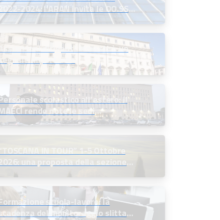
2022-2024: l’ARAN invita le OO.SS.
alla firma definitiva
Assunzioni dirigenti scolastici: un
segnale importante
Personale scolastico all’estero: il
MAECI rende note le sedi
disponibili e indice le selezioni
“TOSCANA IN TOUR” 1-5 Ottobre
2026: una proposta della sezione
soci in quiescenza
Formazione scuola-lavoro: la
scadenza del monitoraggio slitta