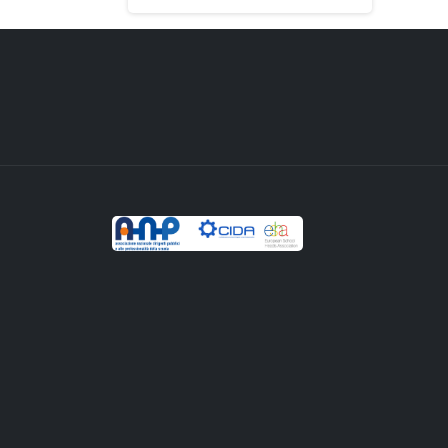
Reading
©2026 Copyright –
ANP
associazione nazionale dir
pubblici e alte professionalità della scuola
L’ANP Associazione nazionale dirigenti pubblici e al
professionalità della scuola, già Associazione
Nazionale Presidi, costituita nel 1987 a Roma, è
l’organizzazione sindacale maggioritaria dei dirigent
delle istituzioni scolastiche. Dal 2002 ANP accoglie
anche le Alte Professionalità Docenti e dal 2014