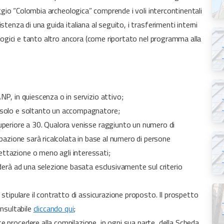
iaggio “Colombia archeologica” comprende i voli intercontinentali
stenza di una guida italiana al seguito, i trasferimenti interni
eologici e tanto altro ancora (come riportato nel programma alla
NP, in quiescenza o in servizio attivo;
, solo e soltanto un accompagnatore;
superiore a 30. Qualora venisse raggiunto un numero di
cipazione sarà ricalcolata in base al numero di persone
ttazione o meno agli interessati;
ederà ad una selezione basata esclusivamente sul criterio
 stipulare il contratto di assicurazione proposto. Il prospetto
onsultabile
cliccando qui
;
e procedere alla compilazione, in ogni sua parte, della Scheda