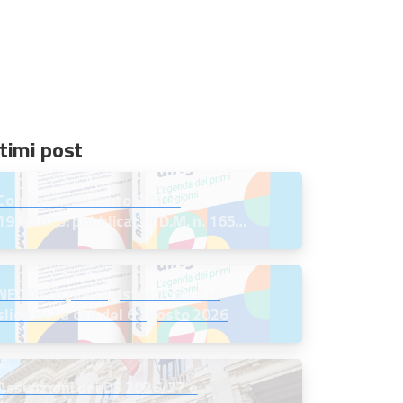
timi post
Concorso riservato D.M. n.
197/2023: pubblicati il D.M. n. 165
del 7 agosto 2026 e l’Avviso per la
scelta della regione
NEODS26 | La registrazione e le
slide della call del 6 agosto 2026
Assunzioni dei DS 2026/27 e