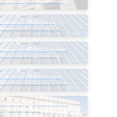
polizza sanitaria: informativa al
MIM
Comunicato stampa | Firma
definitiva CCNL 2022-2024, il
commento del Presidente ANP
Firmato il CCNL 2022-2024: l’ANP
chiede celere erogazione degli
arretrati
CCNL Area istruzione e ricerca
2022-2024: l’ARAN invita le OO.SS.
alla firma definitiva
Assunzioni dirigenti scolastici: un
segnale importante