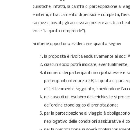
turistiche, infatti, la tariffa di partecipazione al v
e interni, il trattamento di pensione completa, l’assi
su mezzi privati, gli accessi ai musei e ai siti arch
voce “la quota comprende”).
Si ritiene opportuno evidenziare quanto segue:
la proposta è rivolta esclusivamente ai soci A
ciascun socio potrà indicare, eventualmente
il numero dei partecipanti non potrà essere 
partecipanti inferiore a 28, la quota di parte
effettivamente raggiunto, chiedendone l’acce
nel caso di un esubero delle richieste si proc
dell’ordine cronologico di prenotazione;
per la partecipazione al viaggio è obbligatorio
riepilogativo delle condizioni assicurative è c
per la prenotazione si dovrà obbligatoriament