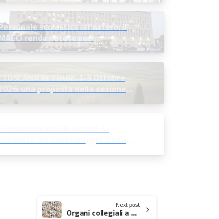
Personale scolastico all’estero: il
MAECI rende note le sedi
disponibili e indice le selezioni
“TOSCANA IN TOUR” 1-5 Ottobre
2026: una proposta della sezione
soci in quiescenza
Formazione scuola-lavoro: la
scadenza del monitoraggio slitta
all’11 settembre 2026
Next post
Organi collegiali a distanza: l’ANP chiede al MIM una precisazione attuativa