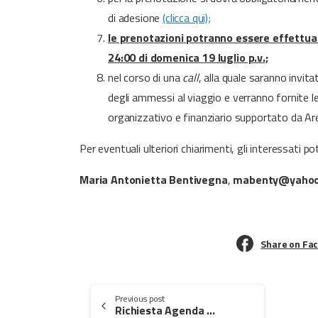
di adesione
(clicca qui);
le prenotazioni potranno essere effettuate
24:00 di domenica 19 luglio p.v.;
nel corso di una
call
, alla quale saranno invita
degli ammessi al viaggio e verranno fornite le 
organizzativo e finanziario supportato da A
Per eventuali ulteriori chiarimenti, gli interessati
Maria Antonietta Bentivegna
,
mabenty@yahoo
Share on Fa
Continue
Previous post
Richiesta Agenda 2026 (solo per i neodirigenti soci ANP)