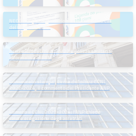
l’Avviso per la scelta della regione
NEODS26 | La registrazione e le slide della call
del 6 agosto 2026
Assunzioni dei DS 2026/27 e polizza sanitaria:
informativa al MIM
Comunicato stampa | Firma definitiva CCNL
2022-2024, il commento del Presidente ANP
Firmato il CCNL 2022-2024: l’ANP chiede
celere erogazione degli arretrati