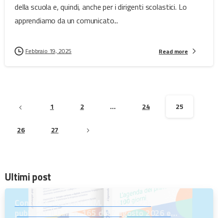
della scuola e, quindi, anche per i dirigenti scolastici. Lo
apprendiamo da un comunicato...
Febbraio 19, 2025
Read more
1
2
…
24
25
26
27
Ultimi post
Concorso riservato D.M. n. 197/2023:
pubblicati il D.M. n. 165 del 7 agosto 2026 e