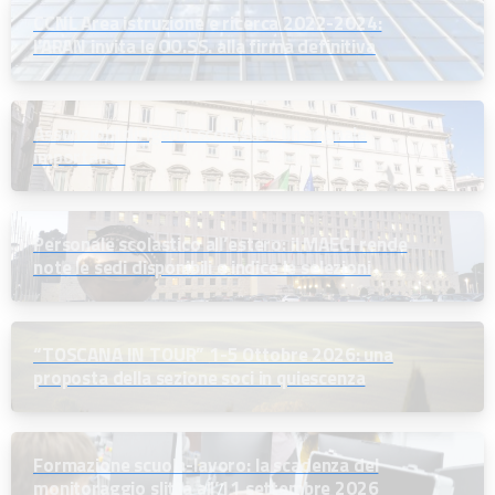
CCNL Area istruzione e ricerca 2022-2024:
l’ARAN invita le OO.SS. alla firma definitiva
Assunzioni dirigenti scolastici: un segnale
importante
Personale scolastico all’estero: il MAECI rende
note le sedi disponibili e indice le selezioni
“TOSCANA IN TOUR” 1-5 Ottobre 2026: una
proposta della sezione soci in quiescenza
Formazione scuola-lavoro: la scadenza del
monitoraggio slitta all’11 settembre 2026