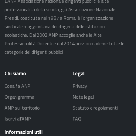
L’ANP Associazione nazionale dirigenti pubblici e alte
professionalità della scuola, già Associazione Nazionale
Presidi, costituita nel 1987 a Roma, è l’organizzazione
sindacale maggioritaria dei dirigenti delle istituzioni
scolastiche. Dal 2002 ANP accoglie anche le Alte
Professionalità Docenti e dal 2014 possono aderire tutte le
categorie dei dirigenti pubblici
Chi
siamo
Legal
Cosa fa ANP
Privacy
Organigramma
Note legali
ANP sul territorio
Statuto e regolamenti
Iscrivi all’ANP
FAQ
Informazioni
utili