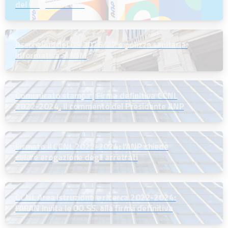
del 6 agosto 2026
Assunzioni dei DS 2026/27 e polizza sanitaria:
informativa al MIM
Comunicato stampa | Firma definitiva CCNL
2022-2024, il commento del Presidente ANP
Firmato il CCNL 2022-2024: l’ANP chiede
celere erogazione degli arretrati
CCNL Area istruzione e ricerca 2022-2024:
l’ARAN invita le OO.SS. alla firma definitiva