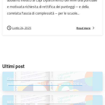
abbiamo inviato ai Capi Dipartimento del MIM una puntuale
e motivata richiesta di rettifica dei punteggi – e della
correlata fascia di complessità – per le scuole...
Luglio 24, 2025
Read more
Ultimi post
Concorso riservato D.M. n. 197/2023:
pubblicati il D.M. n. 165 del 7 agosto 2026 e
l’Avviso per la scelta della regione
NEODS26 | La registrazione e le slide della call