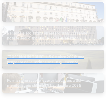
Assunzioni dirigenti scolastici: un segnale
importante
Personale scolastico all’estero: il MAECI rende
note le sedi disponibili e indice le selezioni
“TOSCANA IN TOUR” 1-5 Ottobre 2026: una
proposta della sezione soci in quiescenza
Formazione scuola-lavoro: la scadenza del
monitoraggio slitta all’11 settembre 2026