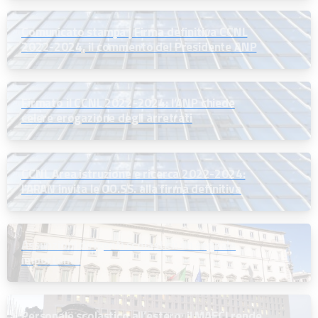
Comunicato stampa | Firma definitiva CCNL
2022-2024, il commento del Presidente ANP
Firmato il CCNL 2022-2024: l’ANP chiede
celere erogazione degli arretrati
CCNL Area istruzione e ricerca 2022-2024:
l’ARAN invita le OO.SS. alla firma definitiva
Assunzioni dirigenti scolastici: un segnale
importante
Personale scolastico all’estero: il MAECI rende