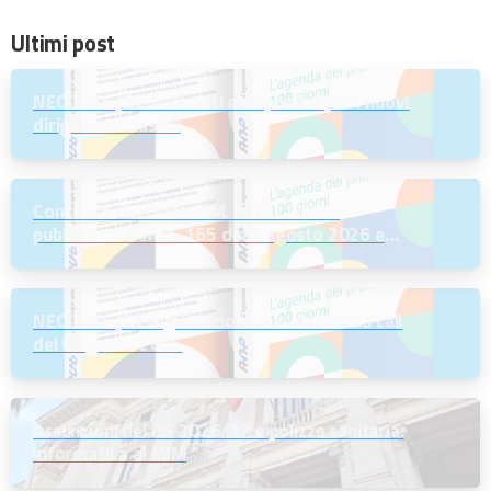
Ultimi post
NEODS26 | Sedi vacanti e disponibili per i nuovi
dirigenti scolastici
Concorso riservato D.M. n. 197/2023:
pubblicati il D.M. n. 165 del 7 agosto 2026 e
l’Avviso per la scelta della regione
NEODS26 | La registrazione e le slide della call
del 6 agosto 2026
Assunzioni dei DS 2026/27 e polizza sanitaria:
informativa al MIM