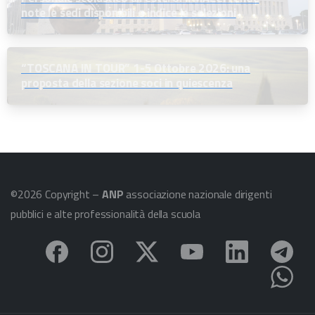
note le sedi disponibili e indice le selezioni
“TOSCANA IN TOUR” 1-5 Ottobre 2026: una
proposta della sezione soci in quiescenza
©2026 Copyright –
ANP
associazione nazionale dirigenti
pubblici e alte professionalità della scuola