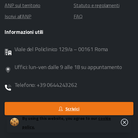
ANP sul territorio
Statuto e regolamenti
Iscrivi all’ANP
FAQ
Informazioni
utili
Viale del Policlinico 129/a – 00161 Roma
Uffici: lun-ven dalle 9 alle 18 su appuntamento
Telefono: +39 0644243262
Scrivici
By using this website, you agree to our
cookie
Close
policy.