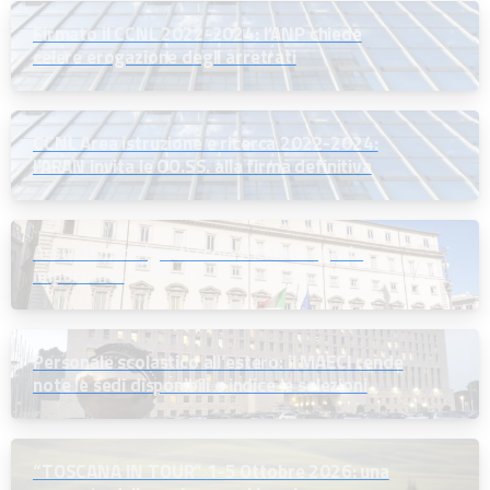
Firmato il CCNL 2022-2024: l’ANP chiede
celere erogazione degli arretrati
CCNL Area istruzione e ricerca 2022-2024:
l’ARAN invita le OO.SS. alla firma definitiva
Assunzioni dirigenti scolastici: un segnale
importante
Personale scolastico all’estero: il MAECI rende
note le sedi disponibili e indice le selezioni
“TOSCANA IN TOUR” 1-5 Ottobre 2026: una