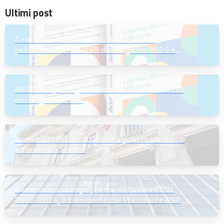
Ultimi post
Concorso riservato D.M. n. 197/2023:
pubblicati il D.M. n. 165 del 7 agosto 2026 e
l’Avviso per la scelta della regione
NEODS26 | La registrazione e le slide della call
del 6 agosto 2026
Assunzioni dei DS 2026/27 e polizza sanitaria:
informativa al MIM
Comunicato stampa | Firma definitiva CCNL
2022-2024, il commento del Presidente ANP