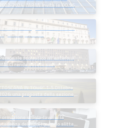
2022-2024: l’ARAN invita le OO.SS.
alla firma definitiva
Assunzioni dirigenti scolastici: un
segnale importante
Personale scolastico all’estero: il
MAECI rende note le sedi
disponibili e indice le selezioni
“TOSCANA IN TOUR” 1-5 Ottobre
2026: una proposta della sezione
soci in quiescenza
Formazione scuola-lavoro: la
scadenza del monitoraggio slitta