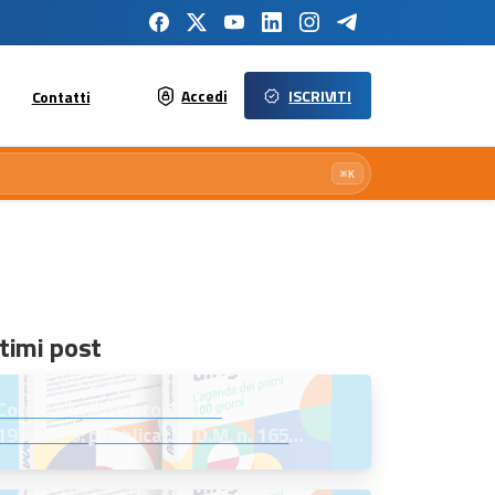
Accedi
ISCRIVITI
Contatti
⌘K
timi post
Concorso riservato D.M. n.
197/2023: pubblicati il D.M. n. 165
del 7 agosto 2026 e l’Avviso per la
scelta della regione