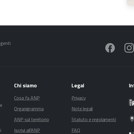
igenti
Chi
siamo
Legal
In
Cosa fa ANP
Privacy
te
Organigramma
Note legali
ANP sul territorio
Statuto e regolamenti
i
Iscrivi all’ANP
FAQ