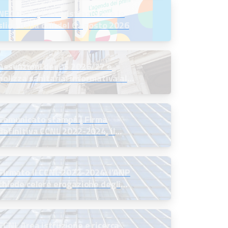
NEODS26 | La registrazione e le
slide della call del 6 agosto 2026
Assunzioni dei DS 2026/27 e
polizza sanitaria: informativa al
MIM
Comunicato stampa | Firma
definitiva CCNL 2022-2024, il
commento del Presidente ANP
Firmato il CCNL 2022-2024: l’ANP
chiede celere erogazione degli
arretrati
CCNL Area istruzione e ricerca