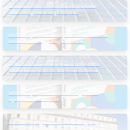
Firmato il CCNL 2022-2024: l’ANP chiede
celere erogazione degli arretrati
NEODS26 | Le credenziali per accedere alla call
informativa di oggi 6 agosto 2026
CCNL Area istruzione e ricerca 2022-2024:
l’ARAN invita le OO.SS. alla firma definitiva
NEODS26 | Call informativa ANP giovedì 6
agosto 2026 ore 20.30
Assunzioni dirigenti scolastici: un segnale
importante