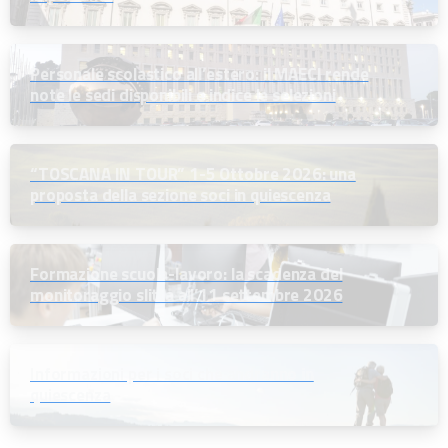
Personale scolastico all’estero: il MAECI rende
note le sedi disponibili e indice le selezioni
“TOSCANA IN TOUR” 1-5 Ottobre 2026: una
proposta della sezione soci in quiescenza
Formazione scuola-lavoro: la scadenza del
monitoraggio slitta all’11 settembre 2026
Informazioni per i soci che andranno in
quiescenza