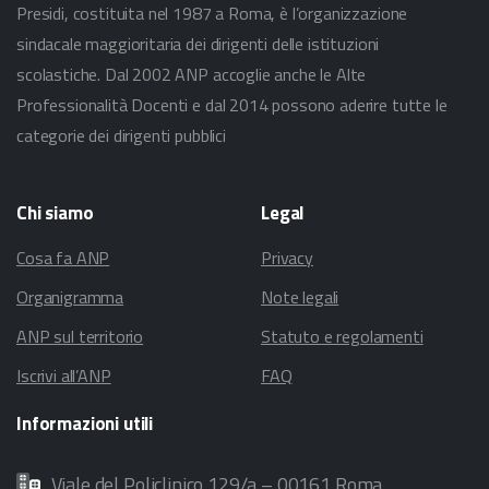
Presidi, costituita nel 1987 a Roma, è l’organizzazione
sindacale maggioritaria dei dirigenti delle istituzioni
scolastiche. Dal 2002 ANP accoglie anche le Alte
Professionalità Docenti e dal 2014 possono aderire tutte le
categorie dei dirigenti pubblici
Chi
siamo
Legal
Cosa fa ANP
Privacy
Organigramma
Note legali
ANP sul territorio
Statuto e regolamenti
Iscrivi all’ANP
FAQ
Informazioni
utili
Viale del Policlinico 129/a – 00161 Roma