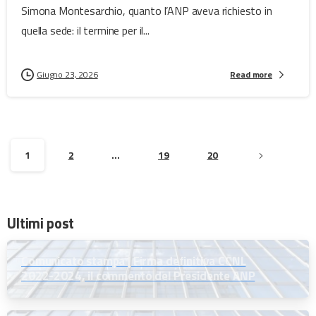
Simona Montesarchio, quanto l’ANP aveva richiesto in
quella sede: il termine per il...
Giugno 23, 2026
Read more
1
2
…
19
20
Ultimi post
Comunicato stampa | Firma definitiva CCNL
2022-2024, il commento del Presidente ANP