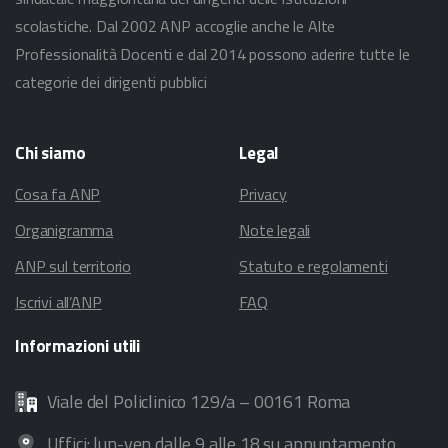
scolastiche. Dal 2002 ANP accoglie anche le Alte
Professionalità Docenti e dal 2014 possono aderire tutte le
categorie dei dirigenti pubblici
Chi
siamo
Legal
Cosa fa ANP
Privacy
Organigramma
Note legali
ANP sul territorio
Statuto e regolamenti
Iscrivi all’ANP
FAQ
Informazioni
utili
Viale del Policlinico 129/a – 00161 Roma
Uffici: lun-ven dalle 9 alle 18 su appuntamento