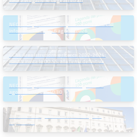
celere erogazione degli arretrati
NEODS26 | Le credenziali per accedere alla call
informativa di oggi 6 agosto 2026
CCNL Area istruzione e ricerca 2022-2024:
l’ARAN invita le OO.SS. alla firma definitiva
NEODS26 | Call informativa ANP giovedì 6
agosto 2026 ore 20.30
Assunzioni dirigenti scolastici: un segnale
importante