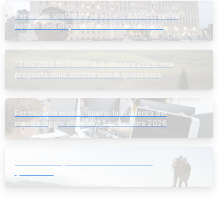
Personale scolastico all’estero: il MAECI rende
note le sedi disponibili e indice le selezioni
“TOSCANA IN TOUR” 1-5 Ottobre 2026: una
proposta della sezione soci in quiescenza
Formazione scuola-lavoro: la scadenza del
monitoraggio slitta all’11 settembre 2026
Informazioni per i soci che andranno in
quiescenza