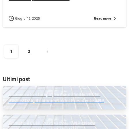
Giugno 13, 2025
Read more
1
2
Ultimi post
Comunicato stampa | Firma definitiva CCNL
2022-2024, il commento del Presidente ANP
Firmato il CCNL 2022-2024: l’ANP chiede