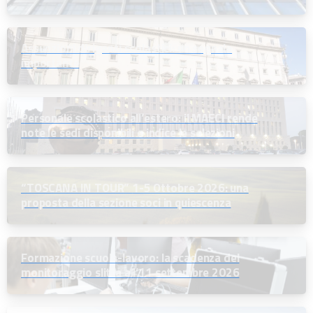
Assunzioni dirigenti scolastici: un segnale
importante
Personale scolastico all’estero: il MAECI rende
note le sedi disponibili e indice le selezioni
“TOSCANA IN TOUR” 1-5 Ottobre 2026: una
proposta della sezione soci in quiescenza
Formazione scuola-lavoro: la scadenza del
monitoraggio slitta all’11 settembre 2026