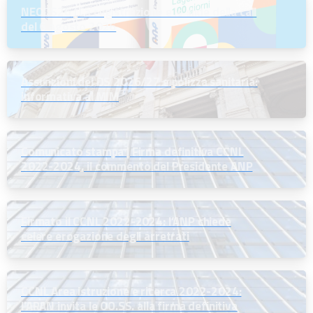
NEODS26 | La registrazione e le slide della call
del 6 agosto 2026
Assunzioni dei DS 2026/27 e polizza sanitaria:
informativa al MIM
Comunicato stampa | Firma definitiva CCNL
2022-2024, il commento del Presidente ANP
Firmato il CCNL 2022-2024: l’ANP chiede
celere erogazione degli arretrati
CCNL Area istruzione e ricerca 2022-2024:
l’ARAN invita le OO.SS. alla firma definitiva