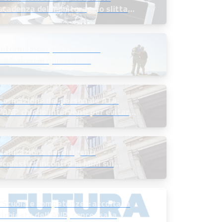
scadenza del monitoraggio slitta
all’11 settembre 2026
Informazioni per i soci che
andranno in quiescenza
Formazione del personale ATA:
l’ANP chiede interventi per evitare
sprechi e valorizzare gli
investimenti
Valutazione dei dirigenti
scolastici: incontro al MIM sul
monitoraggio dei risultati
dell’anno 2024/25 e sugli obiettivi
per il 2026/27
“Scuola e competenze”: accolta la
richiesta dell’ANP, concessa la