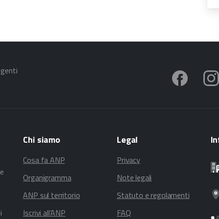
igenti
Chi
siamo
Legal
In
Cosa fa ANP
Privacy
te
Organigramma
Note legali
ANP sul territorio
Statuto e regolamenti
i
Iscrivi all’ANP
FAQ