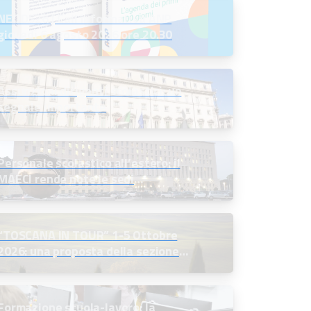
NEODS26 | Call informativa ANP
giovedì 6 agosto 2026 ore 20.30
Assunzioni dirigenti scolastici: un
segnale importante
Personale scolastico all’estero: il
MAECI rende note le sedi
disponibili e indice le selezioni
“TOSCANA IN TOUR” 1-5 Ottobre
2026: una proposta della sezione
soci in quiescenza
Formazione scuola-lavoro: la