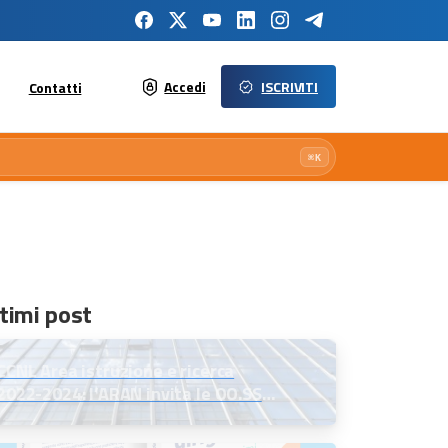
Accedi
ISCRIVITI
Contatti
⌘K
timi post
CCNL Area istruzione e ricerca
2022-2024: l’ARAN invita le OO.SS.
alla firma definitiva