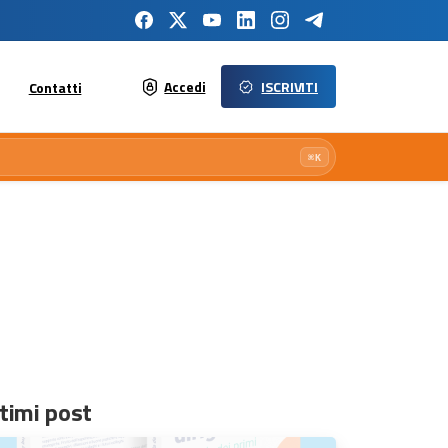
Accedi
ISCRIVITI
Contatti
⌘K
timi post