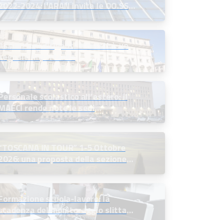
2022-2024: l’ARAN invita le OO.SS.
alla firma definitiva
Assunzioni dirigenti scolastici: un
segnale importante
Personale scolastico all’estero: il
MAECI rende note le sedi
disponibili e indice le selezioni
“TOSCANA IN TOUR” 1-5 Ottobre
2026: una proposta della sezione
soci in quiescenza
Formazione scuola-lavoro: la
scadenza del monitoraggio slitta