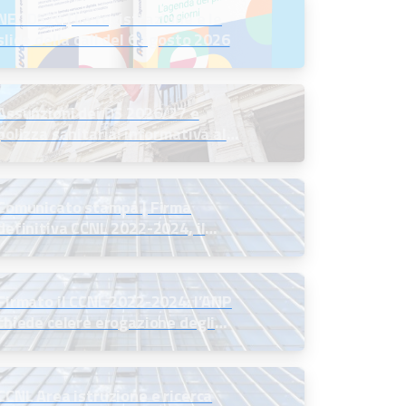
NEODS26 | La registrazione e le
slide della call del 6 agosto 2026
Assunzioni dei DS 2026/27 e
polizza sanitaria: informativa al
MIM
Comunicato stampa | Firma
definitiva CCNL 2022-2024, il
commento del Presidente ANP
Firmato il CCNL 2022-2024: l’ANP
chiede celere erogazione degli
arretrati
CCNL Area istruzione e ricerca