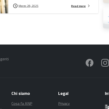
Marzo 28, 2025
Read more
igenti
Chi
siamo
Legal
In
Cosa fa ANP
Privacy