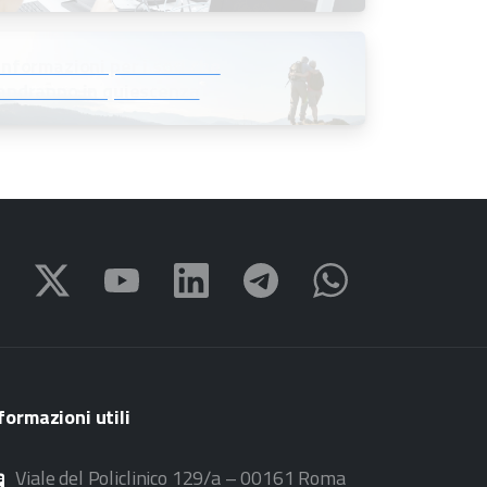
all’11 settembre 2026
Informazioni per i soci che
andranno in quiescenza
formazioni
utili
Viale del Policlinico 129/a – 00161 Roma