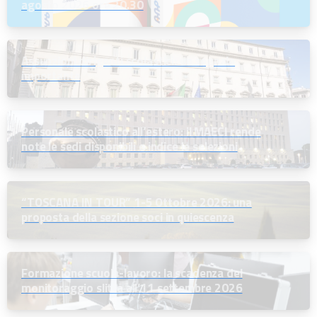
agosto 2026 ore 20.30
Assunzioni dirigenti scolastici: un segnale
importante
Personale scolastico all’estero: il MAECI rende
note le sedi disponibili e indice le selezioni
“TOSCANA IN TOUR” 1-5 Ottobre 2026: una
proposta della sezione soci in quiescenza
Formazione scuola-lavoro: la scadenza del
monitoraggio slitta all’11 settembre 2026