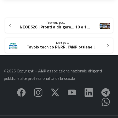
Continue
Previous post
Reading
NEODS26 | Pronti a dirigere… 10 e 11 luglio 2026, il bello sta per arrivare!
Next post
Tavolo tecnico PNRR: l’ANP ottiene la proroga per Agenda Sud e Agenda Nord
©2026 Copyright –
ANP
associazione nazionale dirigenti
pubblici e alte professionalità della scuola