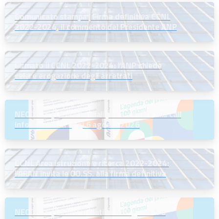
Comunicato stampa | Firma definitiva CCNL
2022-2024, il commento del Presidente ANP
Firmato il CCNL 2022-2024: l’ANP chiede
celere erogazione degli arretrati
NEODS26 | Le credenziali per accedere alla call
informativa di oggi 6 agosto 2026
CCNL Area istruzione e ricerca 2022-2024:
l’ARAN invita le OO.SS. alla firma definitiva
NEODS26 | Call informativa ANP giovedì 6