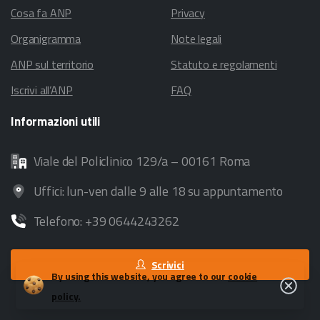
Cosa fa ANP
Privacy
Organigramma
Note legali
ANP sul territorio
Statuto e regolamenti
Iscrivi all’ANP
FAQ
Informazioni
utili
Viale del Policlinico 129/a – 00161 Roma
Uffici: lun-ven dalle 9 alle 18 su appuntamento
Telefono: +39 0644243262
Scrivici
By using this website, you agree to our
cookie
Close
policy.