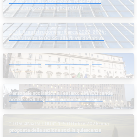
Firmato il CCNL 2022-2024: l’ANP chiede
celere erogazione degli arretrati
CCNL Area istruzione e ricerca 2022-2024:
l’ARAN invita le OO.SS. alla firma definitiva
Assunzioni dirigenti scolastici: un segnale
importante
Personale scolastico all’estero: il MAECI rende
note le sedi disponibili e indice le selezioni
“TOSCANA IN TOUR” 1-5 Ottobre 2026: una
proposta della sezione soci in quiescenza