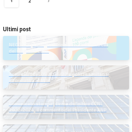
1
2
Ultimi post
NEODS26 | La registrazione e le slide della call
del 6 agosto 2026
Assunzioni dei DS 2026/27 e polizza sanitaria:
informativa al MIM
Comunicato stampa | Firma definitiva CCNL
2022-2024, il commento del Presidente ANP