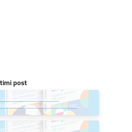
timi post
Concorso riservato D.M. n.
197/2023: pubblicati il D.M. n. 165
del 7 agosto 2026 e l’Avviso per la
scelta della regione
NEODS26 | La registrazione e le