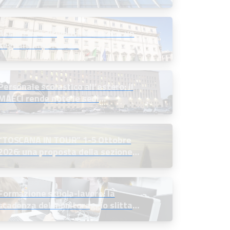
alla firma definitiva
Assunzioni dirigenti scolastici: un
segnale importante
Personale scolastico all’estero: il
MAECI rende note le sedi
disponibili e indice le selezioni
“TOSCANA IN TOUR” 1-5 Ottobre
2026: una proposta della sezione
soci in quiescenza
Formazione scuola-lavoro: la
scadenza del monitoraggio slitta
all’11 settembre 2026