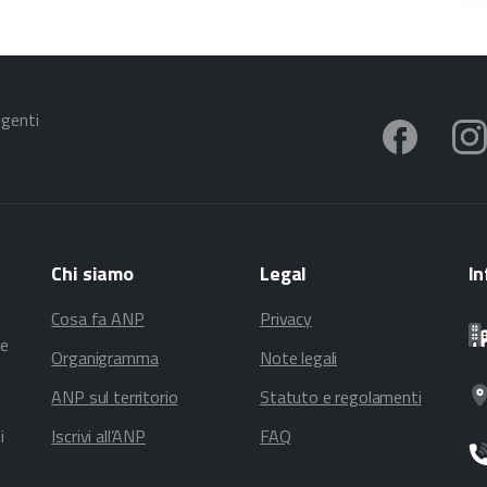
igenti
Chi
siamo
Legal
In
Cosa fa ANP
Privacy
te
Organigramma
Note legali
ANP sul territorio
Statuto e regolamenti
i
Iscrivi all’ANP
FAQ