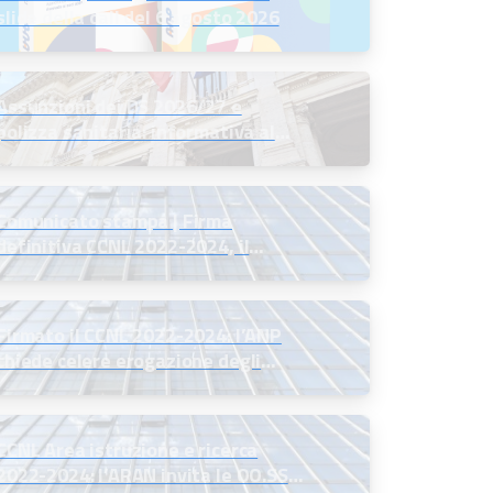
slide della call del 6 agosto 2026
Assunzioni dei DS 2026/27 e
polizza sanitaria: informativa al
MIM
Comunicato stampa | Firma
definitiva CCNL 2022-2024, il
commento del Presidente ANP
Firmato il CCNL 2022-2024: l’ANP
chiede celere erogazione degli
arretrati
CCNL Area istruzione e ricerca
2022-2024: l’ARAN invita le OO.SS.