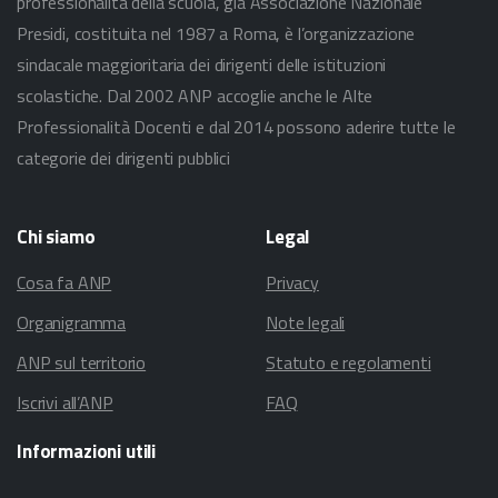
professionalità della scuola, già Associazione Nazionale
Presidi, costituita nel 1987 a Roma, è l’organizzazione
sindacale maggioritaria dei dirigenti delle istituzioni
scolastiche. Dal 2002 ANP accoglie anche le Alte
Professionalità Docenti e dal 2014 possono aderire tutte le
categorie dei dirigenti pubblici
Chi
siamo
Legal
Cosa fa ANP
Privacy
Organigramma
Note legali
ANP sul territorio
Statuto e regolamenti
Iscrivi all’ANP
FAQ
Informazioni
utili