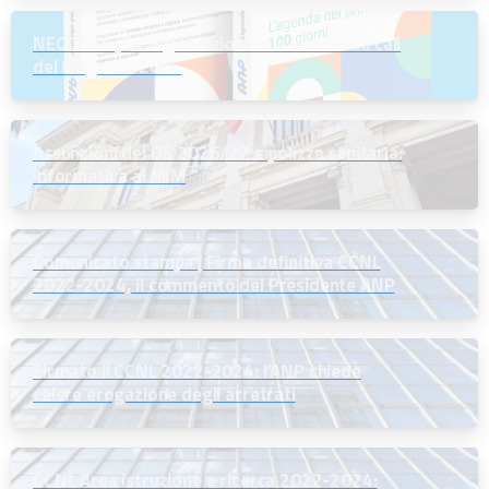
NEODS26 | La registrazione e le slide della call
del 6 agosto 2026
Assunzioni dei DS 2026/27 e polizza sanitaria:
informativa al MIM
Comunicato stampa | Firma definitiva CCNL
2022-2024, il commento del Presidente ANP
Firmato il CCNL 2022-2024: l’ANP chiede
celere erogazione degli arretrati
CCNL Area istruzione e ricerca 2022-2024: