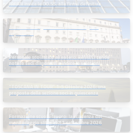
l’ARAN invita le OO.SS. alla firma definitiva
Assunzioni dirigenti scolastici: un segnale
importante
Personale scolastico all’estero: il MAECI rende
note le sedi disponibili e indice le selezioni
“TOSCANA IN TOUR” 1-5 Ottobre 2026: una
proposta della sezione soci in quiescenza
Formazione scuola-lavoro: la scadenza del
monitoraggio slitta all’11 settembre 2026