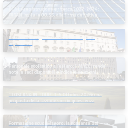
CCNL Area istruzione e ricerca 2022-2024:
l’ARAN invita le OO.SS. alla firma definitiva
Assunzioni dirigenti scolastici: un segnale
importante
Personale scolastico all’estero: il MAECI rende
note le sedi disponibili e indice le selezioni
“TOSCANA IN TOUR” 1-5 Ottobre 2026: una
proposta della sezione soci in quiescenza
Formazione scuola-lavoro: la scadenza del