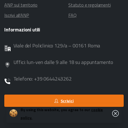
ANP sul territorio
Statuto e regolamenti
Iscrivi all’ANP
FAQ
Informazioni
utili
Viale del Policlinico 129/a – 00161 Roma
Uffici: lun-ven dalle 9 alle 18 su appuntamento
Telefono: +39 0644243262
Scrivici
By using this website, you agree to our
cookie
Close
policy.