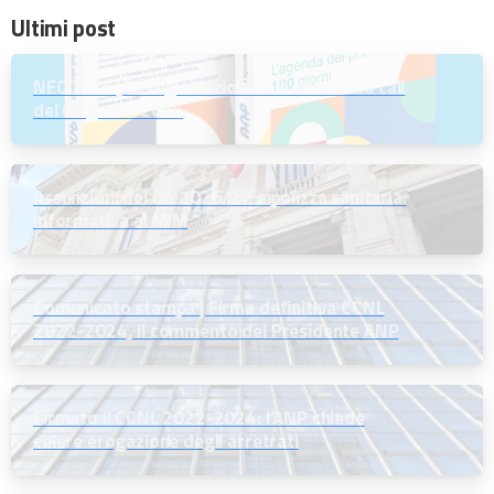
Ultimi post
NEODS26 | La registrazione e le slide della call
del 6 agosto 2026
Assunzioni dei DS 2026/27 e polizza sanitaria:
informativa al MIM
Comunicato stampa | Firma definitiva CCNL
2022-2024, il commento del Presidente ANP
Firmato il CCNL 2022-2024: l’ANP chiede
celere erogazione degli arretrati