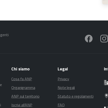
igenti
Chi
siamo
Legal
In
Cosa fa ANP
Privacy
te
Organigramma
Note legali
ANP sul territorio
Statuto e regolamenti
i
Iscrivi all’ANP
FAQ