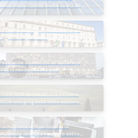
2022-2024: l’ARAN invita le OO.SS.
alla firma definitiva
Assunzioni dirigenti scolastici: un
segnale importante
Personale scolastico all’estero: il
MAECI rende note le sedi
disponibili e indice le selezioni
“TOSCANA IN TOUR” 1-5 Ottobre
2026: una proposta della sezione
soci in quiescenza
Formazione scuola-lavoro: la
scadenza del monitoraggio slitta