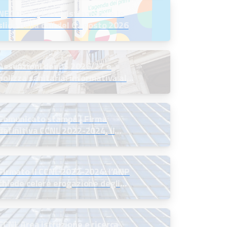
NEODS26 | La registrazione e le
slide della call del 6 agosto 2026
Assunzioni dei DS 2026/27 e
polizza sanitaria: informativa al
MIM
Comunicato stampa | Firma
definitiva CCNL 2022-2024, il
commento del Presidente ANP
Firmato il CCNL 2022-2024: l’ANP
chiede celere erogazione degli
arretrati
CCNL Area istruzione e ricerca