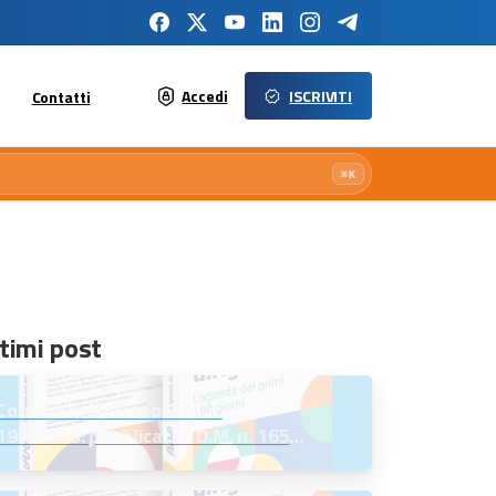
Accedi
ISCRIVITI
Contatti
⌘K
timi post
Concorso riservato D.M. n.
197/2023: pubblicati il D.M. n. 165
del 7 agosto 2026 e l’Avviso per la
scelta della regione