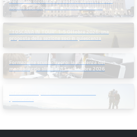
Personale scolastico all’estero: il MAECI rende
note le sedi disponibili e indice le selezioni
“TOSCANA IN TOUR” 1-5 Ottobre 2026: una
proposta della sezione soci in quiescenza
Formazione scuola-lavoro: la scadenza del
monitoraggio slitta all’11 settembre 2026
Informazioni per i soci che andranno in
quiescenza