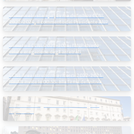
Comunicato stampa | Firma definitiva CCNL
2022-2024, il commento del Presidente ANP
Firmato il CCNL 2022-2024: l’ANP chiede
celere erogazione degli arretrati
CCNL Area istruzione e ricerca 2022-2024:
l’ARAN invita le OO.SS. alla firma definitiva
Assunzioni dirigenti scolastici: un segnale
importante