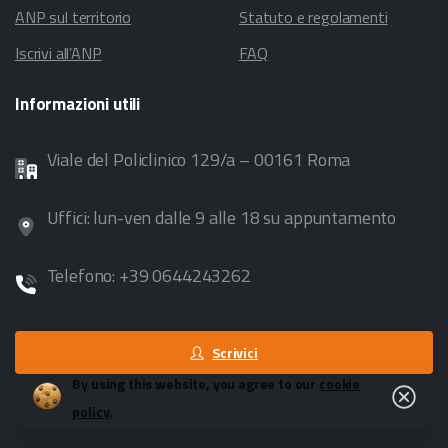
ANP sul territorio
Statuto e regolamenti
Iscrivi all’ANP
FAQ
Informazioni
utili
Viale del Policlinico 129/a – 00161 Roma
Uffici: lun-ven dalle 9 alle 18 su appuntamento
Telefono: +39 0644243262
Scrivici
By using this website, you agree to our
cookie
Close
policy.