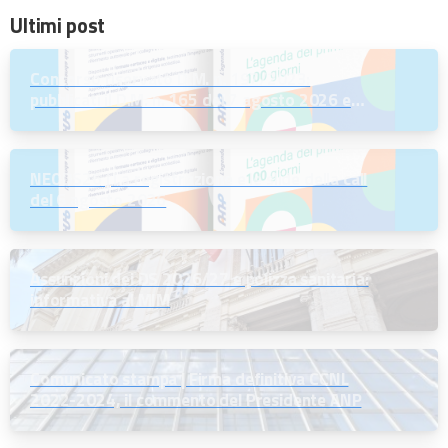
Ultimi post
Concorso riservato D.M. n. 197/2023:
pubblicati il D.M. n. 165 del 7 agosto 2026 e
l’Avviso per la scelta della regione
NEODS26 | La registrazione e le slide della call
del 6 agosto 2026
Assunzioni dei DS 2026/27 e polizza sanitaria:
informativa al MIM
Comunicato stampa | Firma definitiva CCNL
2022-2024, il commento del Presidente ANP