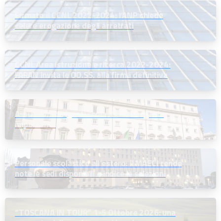
Firmato il CCNL 2022-2024: l’ANP chiede
celere erogazione degli arretrati
CCNL Area istruzione e ricerca 2022-2024:
l’ARAN invita le OO.SS. alla firma definitiva
Assunzioni dirigenti scolastici: un segnale
importante
Personale scolastico all’estero: il MAECI rende
note le sedi disponibili e indice le selezioni
“TOSCANA IN TOUR” 1-5 Ottobre 2026: una