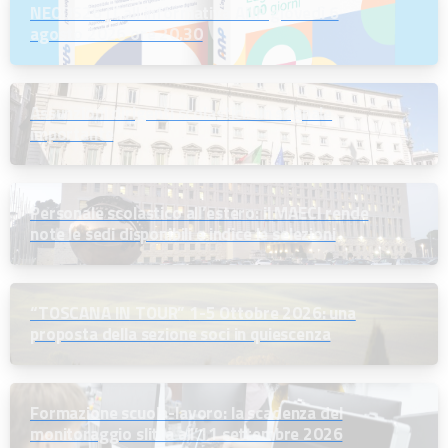
NEODS26 | Call informativa ANP giovedì 6
agosto 2026 ore 20.30
Assunzioni dirigenti scolastici: un segnale
importante
Personale scolastico all’estero: il MAECI rende
note le sedi disponibili e indice le selezioni
“TOSCANA IN TOUR” 1-5 Ottobre 2026: una
proposta della sezione soci in quiescenza
Formazione scuola-lavoro: la scadenza del
monitoraggio slitta all’11 settembre 2026