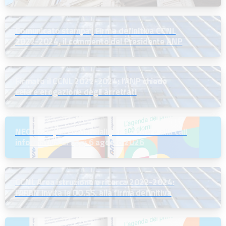
Comunicato stampa | Firma definitiva CCNL
2022-2024, il commento del Presidente ANP
Firmato il CCNL 2022-2024: l’ANP chiede
celere erogazione degli arretrati
NEODS26 | Le credenziali per accedere alla call
informativa di oggi 6 agosto 2026
CCNL Area istruzione e ricerca 2022-2024:
l’ARAN invita le OO.SS. alla firma definitiva