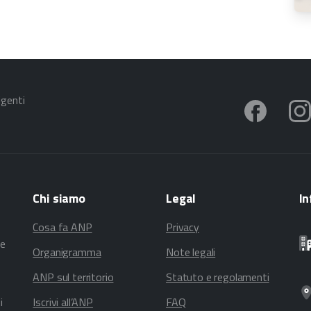
igenti
Chi
siamo
Legal
In
Cosa fa ANP
Privacy
te
Organigramma
Note legali
ANP sul territorio
Statuto e regolamenti
i
Iscrivi all’ANP
FAQ