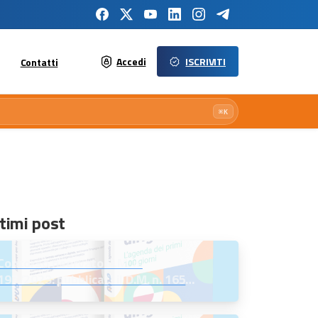
Accedi
ISCRIVITI
Contatti
⌘K
timi post
Concorso riservato D.M. n.
197/2023: pubblicati il D.M. n. 165
del 7 agosto 2026 e l’Avviso per la
scelta della regione