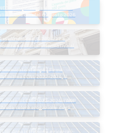
NEODS26 | La registrazione e le
slide della call del 6 agosto 2026
Assunzioni dei DS 2026/27 e
polizza sanitaria: informativa al
MIM
Comunicato stampa | Firma
definitiva CCNL 2022-2024, il
commento del Presidente ANP
Firmato il CCNL 2022-2024: l’ANP
chiede celere erogazione degli
arretrati
CCNL Area istruzione e ricerca