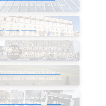
2022-2024: l’ARAN invita le OO.SS.
alla firma definitiva
Assunzioni dirigenti scolastici: un
segnale importante
Personale scolastico all’estero: il
MAECI rende note le sedi
disponibili e indice le selezioni
“TOSCANA IN TOUR” 1-5 Ottobre
2026: una proposta della sezione
soci in quiescenza
Formazione scuola-lavoro: la
scadenza del monitoraggio slitta